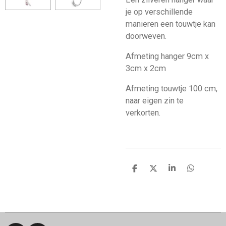
je op verschillende
manieren een touwtje kan
doorweven.
Afmeting hanger 9cm x
3cm x 2cm
Afmeting touwtje 100 cm,
naar eigen zin te
verkorten.
D
D
S
D
e
e
h
e
l
e
a
l
e
l
r
e
n
e
n