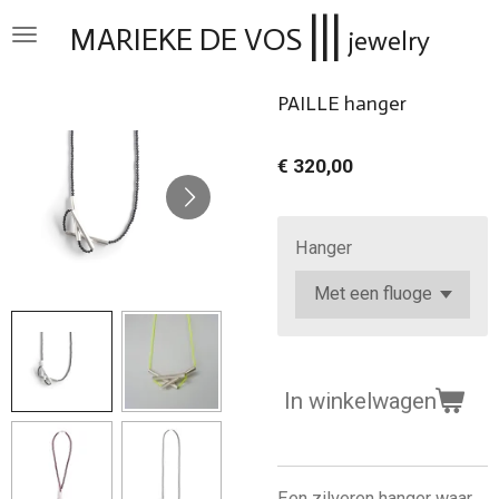
|||
Ga
MARIEKE DE VOS
jewelry
direct
naar
PAILLE hanger
de
hoofdinhoud
€ 320,00
Hanger
In winkelwagen
Een zilveren hanger waar