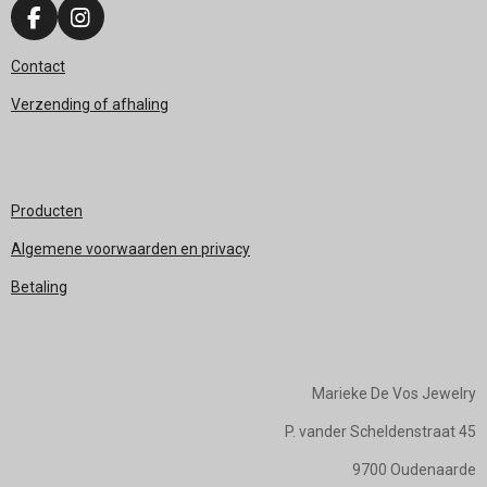
F
I
a
n
c
s
Contact
e
t
Verzending of afhaling
b
a
o
g
o
r
k
a
m
Producten
Algemene voorwaarden en privacy
Betaling
Marieke De Vos Jewelry
P. vander Scheldenstraat 45
9700 Oudenaarde