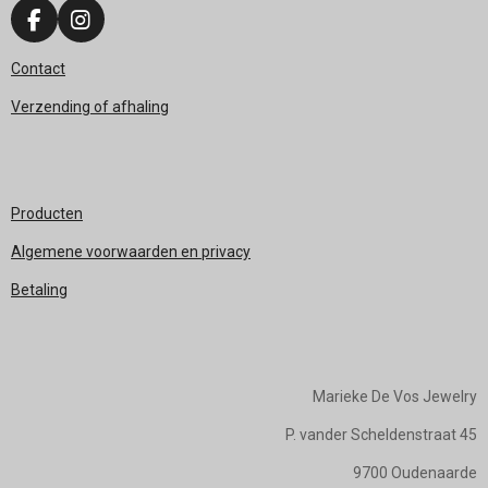
F
I
a
n
c
s
Contact
e
t
Verzending of afhaling
b
a
o
g
o
r
k
a
m
Producten
Algemene voorwaarden en privacy
Betaling
Marieke De Vos Jewelry
P. vander Scheldenstraat 45
9700 Oudenaarde