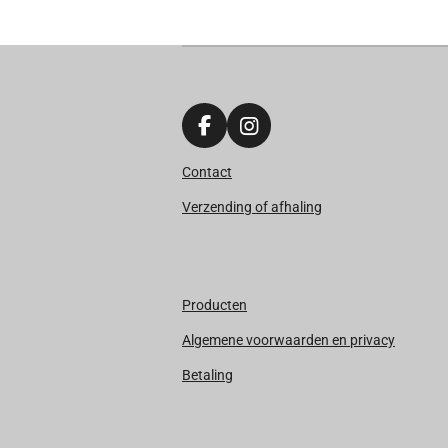
F
I
a
n
Contact
c
s
e
t
Verzending of afhaling
b
a
o
g
o
r
k
a
m
Producten
Algemene voorwaarden en privacy
Betaling