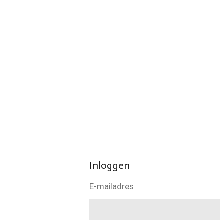
Ga
direct
naar
de
hoofdinhoud
Inloggen
E-mailadres