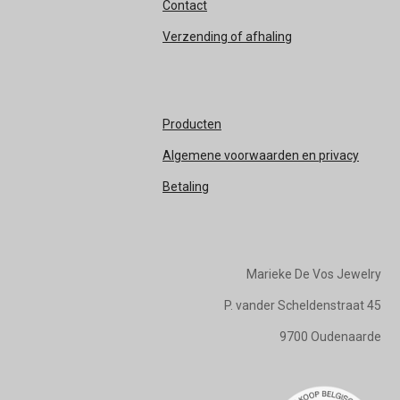
Contact
c
s
e
t
Verzending of afhaling
b
a
o
g
o
r
k
a
m
Producten
Algemene voorwaarden en privacy
Betaling
Marieke De Vos Jewelry
P. vander Scheldenstraat 45
9700 Oudenaarde