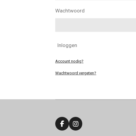
Wachtwoord
Inloggen
Account nodig?
Wachtwoord vergeten?
F
I
a
n